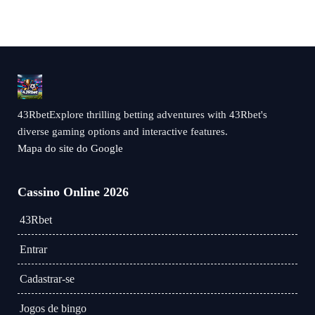
43RbetExplore thrilling betting adventures with 43Rbet's
diverse gaming options and interactive features.
Mapa do site do Google
Cassino Online 2026
43Rbet
Entrar
Cadastrar-se
Jogos de bingo