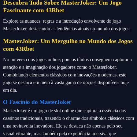
Descubra Tudo Sobre MasterJoker: Um Jogo
Fascinante com 43Rbet
Explore as nuances, regras e a introdução envolvente do jogo
MasterJoker, destacando as tendências atuais no mundo dos jogos.
MasterJoker: Um Mergulho no Mundo dos Jogos
com 43Rbet
No universo dos jogos online, poucos títulos conseguem capturar a
atenção e a imaginação dos jogadores como o MasterJoker.
Combinando elementos clássicos com inovações modernas, este
jogo se destaca em meio à vasta gama de opções disponíveis hoje
em dia.
O Fascínio do MasterJoker
MasterJoker é um jogo de slot online que captura a essência dos
cassinos tradicionais, trazendo o charme dos símbolos clássicos com
uma reviravolta inovadora. Ele se destaca não apenas pelo seu
visual vibrante, mas também pela experiência imersiva que