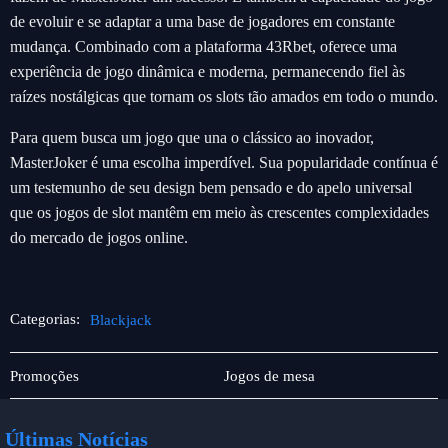
de evoluir e se adaptar a uma base de jogadores em constante
mudança. Combinado com a plataforma 43Rbet, oferece uma
experiência de jogo dinâmica e moderna, permanecendo fiel às
raízes nostálgicas que tornam os slots tão amados em todo o mundo.
Para quem busca um jogo que una o clássico ao inovador,
MasterJoker é uma escolha imperdível. Sua popularidade contínua é
um testemunho de seu design bem pensado e do apelo universal
que os jogos de slot mantêm em meio às crescentes complexidades
do mercado de jogos online.
Categorias:
Blackjack
Bacará
Blackjack
Promoções
Jogos de mesa
Últimas Notícias