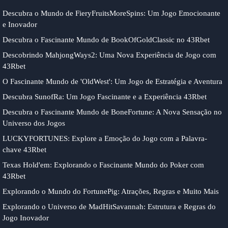
Descubra o Mundo de FieryFruitsMoreSpins: Um Jogo Emocionante
e Inovador
Descubra o Fascinante Mundo de BookOfGoldClassic no 43Rbet
Descobrindo MahjongWays2: Uma Nova Experiência de Jogo com
43Rbet
O Fascinante Mundo de 'OldWest': Um Jogo de Estratégia e Aventura
Descubra SunofRa: Um Jogo Fascinante e a Experiência 43Rbet
Descubra o Fascinante Mundo de BoneFortune: A Nova Sensação no
Universo dos Jogos
LUCKYFORTUNES: Explore a Emoção do Jogo com a Palavra-
chave 43Rbet
Texas Hold'em: Explorando o Fascinante Mundo do Poker com
43Rbet
Explorando o Mundo do FortunePig: Atrações, Regras e Muito Mais
Explorando o Universo de MadHitSavannah: Estrutura e Regras do
Jogo Inovador