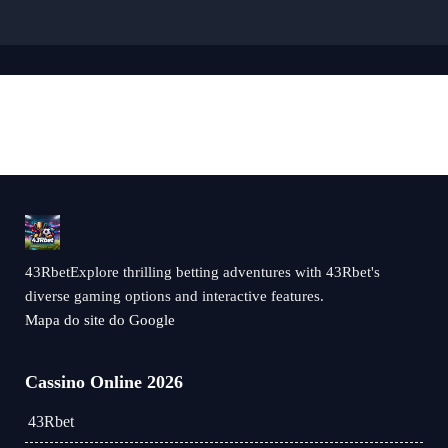
43RbetExplore thrilling betting adventures with 43Rbet's
diverse gaming options and interactive features.
Mapa do site do Google
Cassino Online 2026
43Rbet