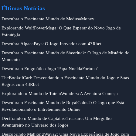
Últimas Notícias
Descubra o Fascinante Mundo de MedusaMoney
Explorando WolfPowerMega: O Que Esperar do Novo Jogo de
Estratégia
Descubra AlpacaPays: O Jogo Inovador com 43Rbet
Descubra o Fascinante Mundo de Sheerluck: O Jogo de Mistério do
Momento
Descubra o Enigmático Jogo 'PapaiNoeldaFortuna'
TheBookofCarl: Desvendando o Fascinante Mundo do Jogo e Suas
Regras com 43Rbet
Explorando o Mundo de TotemWonders: A Aventura Começa
Descubra o Fascinante Mundo de RoyalCoins2: O Jogo que Está
Revolucionando o Entretenimento Online
Decifrando o Mundo de CaptainssTreasure: Um Mergulho
Aventureiro no Universo dos Jogos
Descobrindo MahjongWays2: Uma Nova Experiência de Jogo com