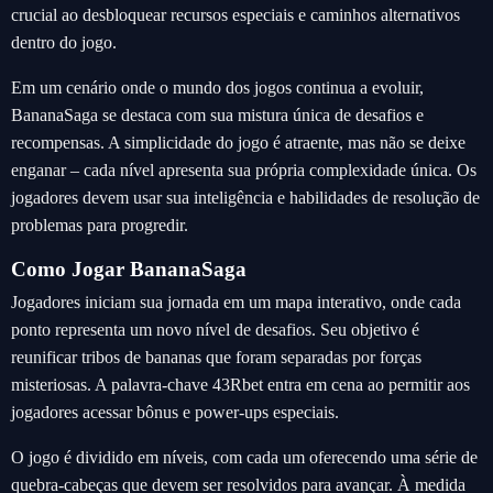
crucial ao desbloquear recursos especiais e caminhos alternativos
dentro do jogo.
Em um cenário onde o mundo dos jogos continua a evoluir,
BananaSaga se destaca com sua mistura única de desafios e
recompensas. A simplicidade do jogo é atraente, mas não se deixe
enganar – cada nível apresenta sua própria complexidade única. Os
jogadores devem usar sua inteligência e habilidades de resolução de
problemas para progredir.
Como Jogar BananaSaga
Jogadores iniciam sua jornada em um mapa interativo, onde cada
ponto representa um novo nível de desafios. Seu objetivo é
reunificar tribos de bananas que foram separadas por forças
misteriosas. A palavra-chave 43Rbet entra em cena ao permitir aos
jogadores acessar bônus e power-ups especiais.
O jogo é dividido em níveis, com cada um oferecendo uma série de
quebra-cabeças que devem ser resolvidos para avançar. À medida