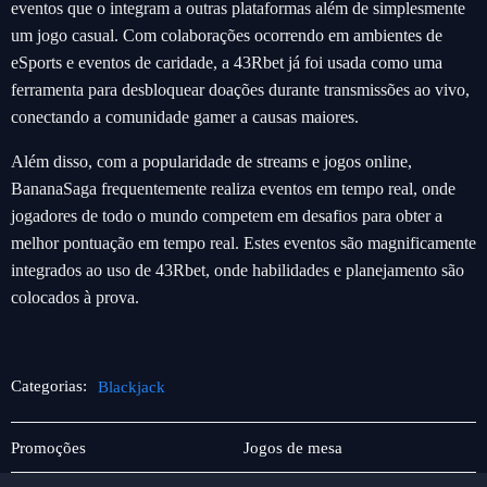
eventos que o integram a outras plataformas além de simplesmente
um jogo casual. Com colaborações ocorrendo em ambientes de
eSports e eventos de caridade, a 43Rbet já foi usada como uma
ferramenta para desbloquear doações durante transmissões ao vivo,
conectando a comunidade gamer a causas maiores.
Além disso, com a popularidade de streams e jogos online,
BananaSaga frequentemente realiza eventos em tempo real, onde
jogadores de todo o mundo competem em desafios para obter a
melhor pontuação em tempo real. Estes eventos são magnificamente
integrados ao uso de 43Rbet, onde habilidades e planejamento são
colocados à prova.
Categorias:
Blackjack
Bacará
Blackjack
Promoções
Jogos de mesa