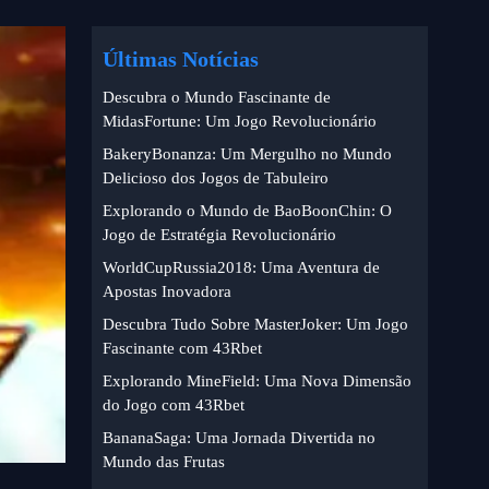
Últimas Notícias
Descubra o Mundo Fascinante de
MidasFortune: Um Jogo Revolucionário
BakeryBonanza: Um Mergulho no Mundo
Delicioso dos Jogos de Tabuleiro
Explorando o Mundo de BaoBoonChin: O
Jogo de Estratégia Revolucionário
WorldCupRussia2018: Uma Aventura de
Apostas Inovadora
Descubra Tudo Sobre MasterJoker: Um Jogo
Fascinante com 43Rbet
Explorando MineField: Uma Nova Dimensão
do Jogo com 43Rbet
BananaSaga: Uma Jornada Divertida no
Mundo das Frutas