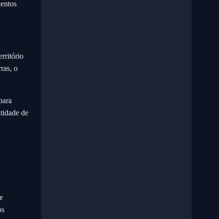
ventos
rritório
ras, o
para
tidade de
e
os