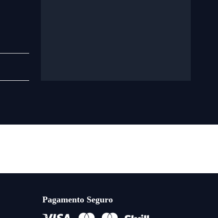
Pagamento Seguro