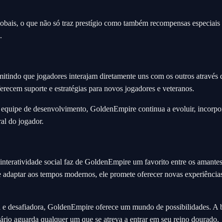
lobais, o que não só traz prestígio como também recompensas especiais
.
indo que jogadores interajam diretamente uns com os outros através d
erecem suporte e estratégias para novos jogadores e veteranos.
da equipe de desenvolvimento, GoldenEmpire continua a evoluir, incorp
al do jogador.
 interatividade social faz de GoldenEmpire um favorito entre os amante
se adaptar aos tempos modernos, ele promete oferecer novas experiência
a e desafiadora, GoldenEmpire oferece um mundo de possibilidades. A 
o aguarda qualquer um que se atreva a entrar em seu reino dourado.