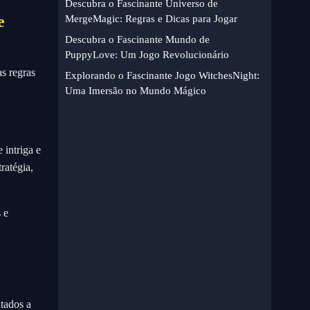
Descubra o Fascinante Universo de
e
MergeMagic: Regras e Dicas para Jogar
Descubra o Fascinante Mundo de
PuppyLove: Um Jogo Revolucionário
s regras
Explorando o Fascinante Jogo WitchesNight:
Uma Imersão no Mundo Mágico
intriga e
ratégia,
 e
tados a