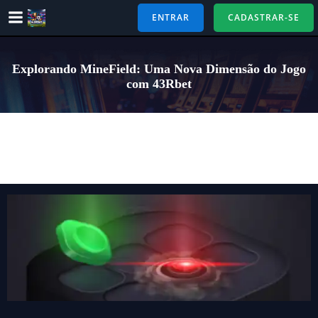
Pular
ENTRAR
CADASTRAR-SE
para
o
conteúdo
Explorando MineField: Uma Nova Dimensão do Jogo
com 43Rbet